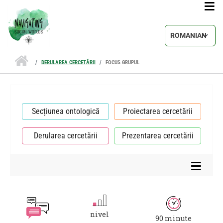
Sari la conținutul principal
Select your lang
DERULAREA CERCETĂRII
FOCUS GRUPUL
Secțiunea ontologică
Proiectarea cercetării
Derularea cercetării
Prezentarea cercetării
nivel
90 minute