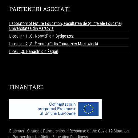
PARTENERI ASOCIAȚI
Laboratory of Future Education, Facultatea de Științe ale Educației,
Universitatea din Varșovia
Liceul nr. 1 „C. Norwid” din Bydgoszcz
Liceul nr. 2 „S. Żeromski” din Tomaszów Mazowiecki
Liceul „S. Banach” din Żagań
FINANȚARE
Erasmus+ Strategic Partnerships in Response of the Covid-19 Situation
– Partnerships for Digital Education Readiness