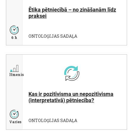
Ētika pētniecībā – no zināšanām līdz
praksei
ONTOLOĢIJAS SADAĻA
6 h
līmenis
Kas ir pozitīvisma un nepozitīvisma
(interpretatīvā) pētniecība?
ONTOLOĢIJAS SADAĻA
Varies