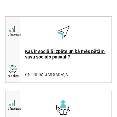
līmenis
Kas ir sociālā izpēte un kā mēs pētām
savu sociālo pasauli?
ONTOLOĢIJAS SADAĻA
varies
līmenis