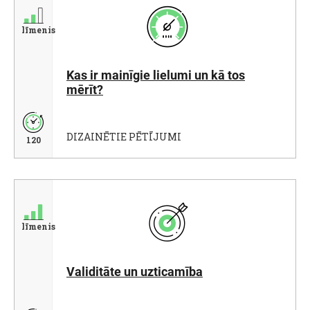
līmenis
Kas ir mainīgie lielumi un kā tos
mērīt?
DIZAINĒTIE PĒTĪJUMI
120
līmenis
Validitāte un uzticamība