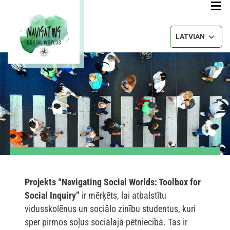
Pārlekt uz galveno saturu
Select your lang
Projekts “Navigating Social Worlds: Toolbox for
Social Inquiry”
ir mērķēts, lai atbalstītu
vidusskolēnus un sociālo zinību studentus, kuri
sper pirmos soļus sociālajā pētniecībā. Tas ir