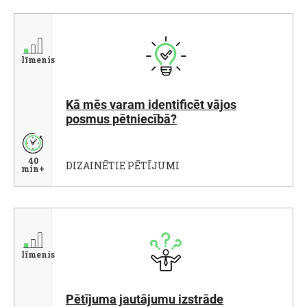
līmenis
Kā mēs varam identificēt vājos
posmus pētniecībā?
40
DIZAINĒTIE PĒTĪJUMI
min+
līmenis
Pētījuma jautājumu izstrāde