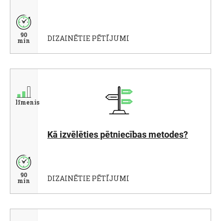
90
DIZAINĒTIE PĒTĪJUMI
min
līmenis
Kā izvēlēties pētniecības metodes?
90
DIZAINĒTIE PĒTĪJUMI
min