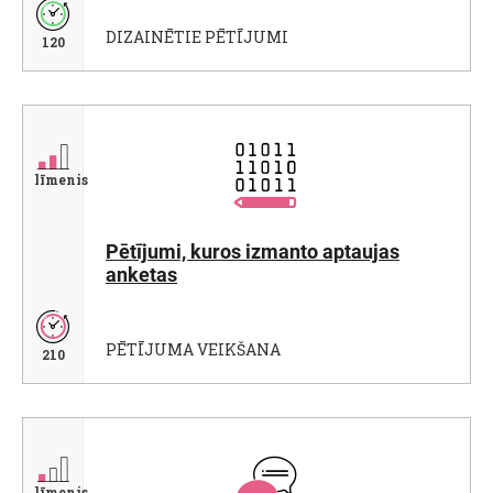
DIZAINĒTIE PĒTĪJUMI
120
līmenis
Pētījumi, kuros izmanto aptaujas
anketas
PĒTĪJUMA VEIKŠANA
210
līmenis