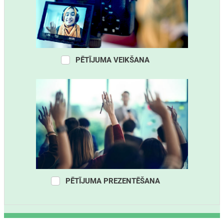
PĒTĪJUMA VEIKŠANA
PĒTĪJUMA PREZENTĒŠANA