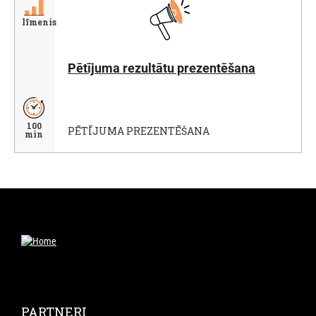
līmenis
Pētījuma rezultātu prezentēšana
100
PĒTĪJUMA PREZENTĒŠANA
min
PARTNERI