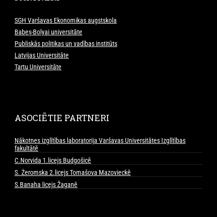
SGH Varšavas Ekonomikas augstskola
Babeș-Bolyai universitāte
Publiskās politikas un vadības institūts
Latvijas Universitāte
Tartu Universitāte
ASOCIĒTIE PARTNERI
Nākotnes izglītības laboratorija Varšavas Universitātes Izglītības
fakultātē
C.Norvida 1.licejs Budgošicē
S. Żeromska 2.licejs Tomašova Mazovieckē
S.Banaha licejs Žaganē