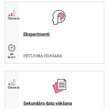
līmenis
Eksperimenti
90
PĒTĪJUMA VEIKŠANA
min+
līmenis
Sekundāro datu vākšana