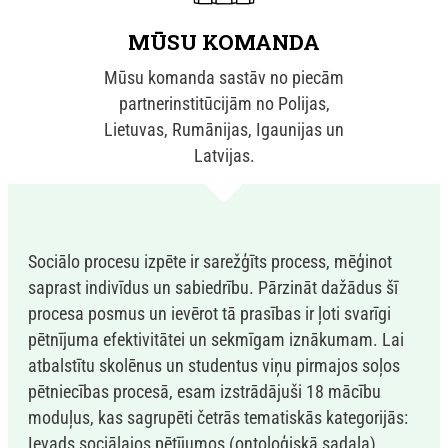
MŪSU KOMANDA
Mūsu komanda sastāv no piecām
partnerinstitūcijām no Polijas,
Lietuvas, Rumānijas, Igaunijas un
Latvijas.
Sociālo procesu izpēte ir sarežģīts process, mēģinot
saprast indivīdus un sabiedrību. Pārzināt dažādus šī
procesa posmus un ievērot tā prasības ir ļoti svarīgi
pētnījuma efektivitātei un sekmīgam iznākumam. Lai
atbalstītu skolēnus un studentus viņu pirmajos soļos
pētniecības procesā, esam izstrādājuši 18 mācību
moduļus, kas sagrupēti četrās tematiskās kategorijās:
Ievads sociālajos pētījumos (ontoloģiskā sadaļa),