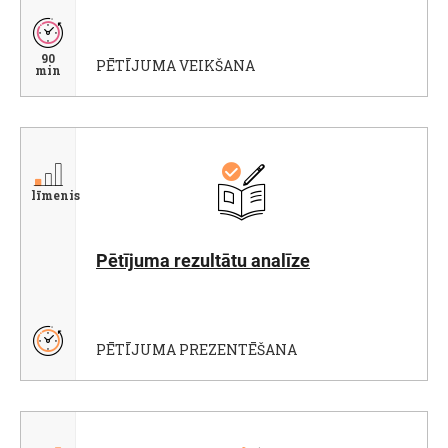
90
PĒTĪJUMA VEIKŠANA
min
līmenis
Pētījuma rezultātu analīze
PĒTĪJUMA PREZENTĒŠANA