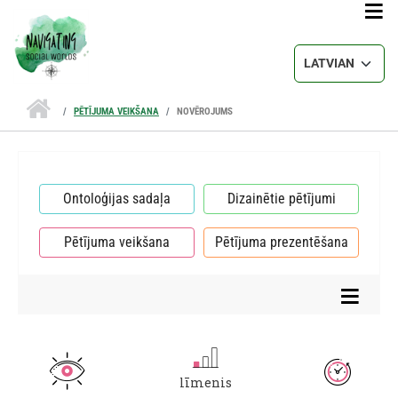
Pārlekt uz galveno saturu
Select your lang
PĒTĪJUMA VEIKŠANA
NOVĒROJUMS
Ontoloģijas sadaļa
Dizainētie pētījumi
Pētījuma veikšana
Pētījuma prezentēšana
līmenis