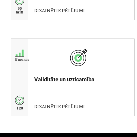
90
DIZAINĒTIE PĒTĪJUMI
min
līmenis
Validitāte un uzticamība
DIZAINĒTIE PĒTĪJUMI
120