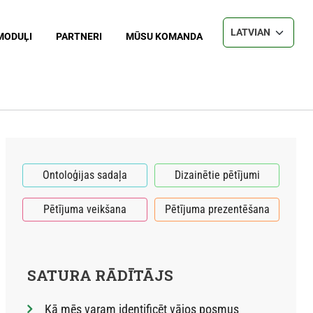
Select your langu
MODUĻI
PARTNERI
MŪSU KOMANDA
Ontoloģijas sadaļa
Dizainētie pētījumi
Pētījuma veikšana
Pētījuma prezentēšana
SATURA RĀDĪTĀJS
Kā mēs varam identificēt vājos posmus