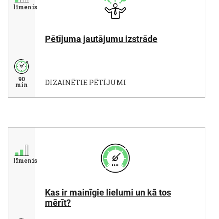
līmenis
Pētījuma jautājumu izstrāde
90
DIZAINĒTIE PĒTĪJUMI
min
līmenis
Kas ir mainīgie lielumi un kā tos
mērīt?