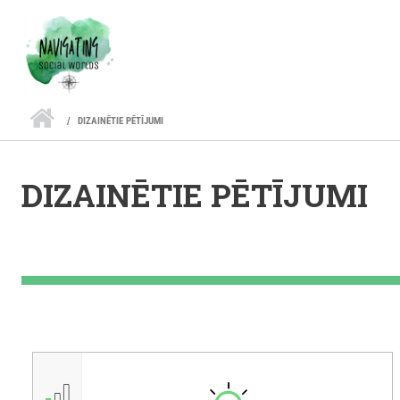
Pārlekt uz galveno saturu
DIZAINĒTIE PĒTĪJUMI
DIZAINĒTIE PĒTĪJUMI