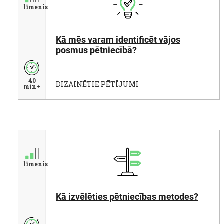
līmenis
Kā mēs varam identificēt vājos
posmus pētniecībā?
40
DIZAINĒTIE PĒTĪJUMI
min+
līmenis
Kā izvēlēties pētniecības metodes?